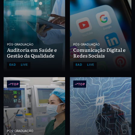
PÓS-GRADUAÇÃO
PÓS-GRADUAÇÃO
Auditoria em Saúde e
Comunicação Digital e
Gestão da Qualidade
Redes Sociais
EAD
LIVE
EAD
LIVE
TOP
TOP
PÓS-GRADUAÇÃO