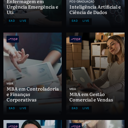
Enfermagem em
PÓS-GRADUAÇÃO
Urgência Emergência e
Inteligência Artificial e
Uti
Ciência de Dados
EAD
LIVE
EAD
LIVE
TOP
TOP
MBA
MBA em Controladoria
MBA
e Finanças
MBA em Gestão
Corporativas
Comercial e Vendas
EAD
LIVE
EAD
LIVE
TOP
TOP