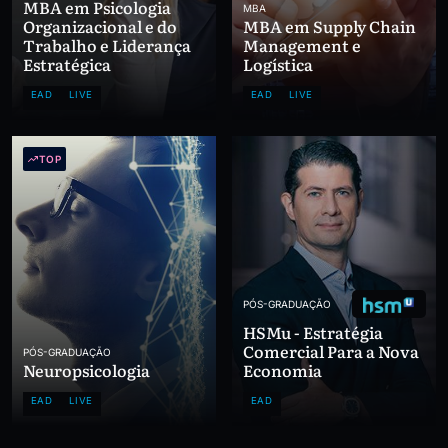
MBA em Psicologia
MBA
Organizacional e do
MBA em Supply Chain
Trabalho e Liderança
Management e
Estratégica
Logística
EAD
LIVE
EAD
LIVE
TOP
PÓS-GRADUAÇÃO
HSMu - Estratégia
Comercial Para a Nova
PÓS-GRADUAÇÃO
Neuropsicologia
Economia
EAD
LIVE
EAD