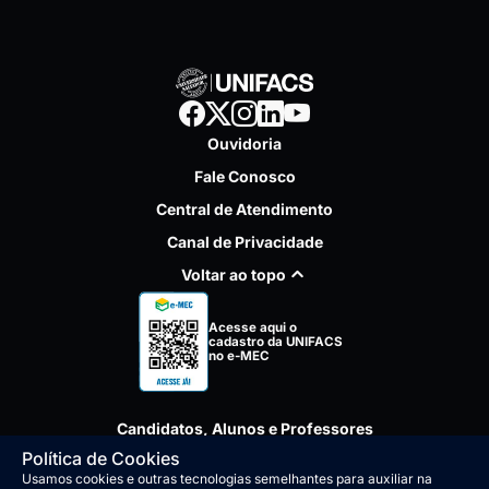
Ouvidoria
Fale Conosco
Central de Atendimento
Canal de Privacidade
Voltar ao topo
Acesse aqui o
cadastro
da
UNIFACS
no e-MEC
Candidatos, Alunos e Professores
Política de Cookies
Minhas Inscrições
Editais e Informações
Usamos cookies e outras tecnologias semelhantes para auxiliar na
Acesso às aulas (Ulife)
Acesso ao Ulife (Professor)